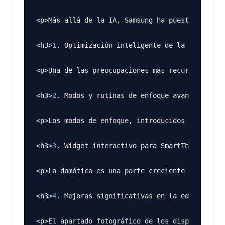
<p>Más allá de la IA, Samsung ha puesto un énfa
<h3>
1
. Optimización inteligente de la batería c
<p>Una de las preocupaciones más recurrentes en
<h3>
2
. Modos y rutinas de enfoque avanzados con
<p>Los modos de enfoque, introducidos en versio
<h3>
3
. Widget interactivo para SmartThings y au
<p>La domótica es una parte creciente de nuestr
<h3>
4
. Mejoras significativas en la edición de 
<p>El apartado fotográfico de los dispositivos