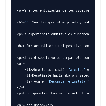
<p>Para los entusiastas de los videojuegos móvi
<h3>
10
. Sonido espacial mejorado y audio adapta
<p>La experiencia auditiva es fundamental. One 
<h2>Cómo actualizar tu dispositivo Samsung a On
<p>Si tu dispositivo es compatible con One UI 
8
<ol>

    <li>Abre la aplicación 
"Ajustes"
 en tu disp
    <li>Desplázate hacia abajo y selecciona 
"Ac
    <li>Toca en 
"Descargar e instalar"
.</li>

</ol>

<p>Tu dispositivo buscará la actualización. Si 
<h2>Conclusión</h2>
