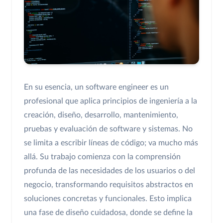
En su esencia, un software engineer es un
profesional que aplica principios de ingeniería a la
creación, diseño, desarrollo, mantenimiento,
pruebas y evaluación de software y sistemas. No
se limita a escribir líneas de código; va mucho más
allá. Su trabajo comienza con la comprensión
profunda de las necesidades de los usuarios o del
negocio, transformando requisitos abstractos en
soluciones concretas y funcionales. Esto implica
una fase de diseño cuidadosa, donde se define la