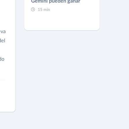
Gemini pueden ganar
15 min
eva
del
do