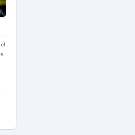
 el
de