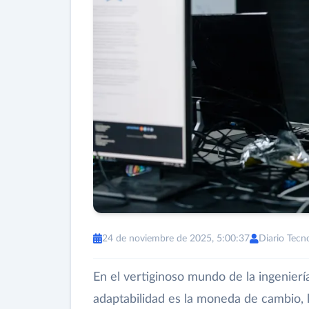
24 de noviembre de 2025, 5:00:37
Diario Tecn
En el vertiginoso mundo de la ingenierí
adaptabilidad es la moneda de cambio,