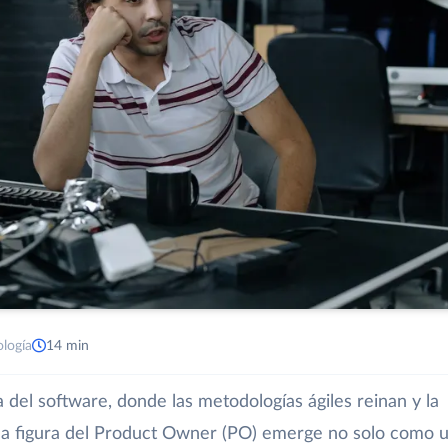
ología
14 min
a del software, donde las metodologías ágiles reinan y la
 la figura del Product Owner (PO) emerge no solo como 