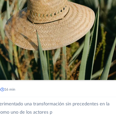
a
16 min
perimentado una transformación sin precedentes en la
como uno de los actores p