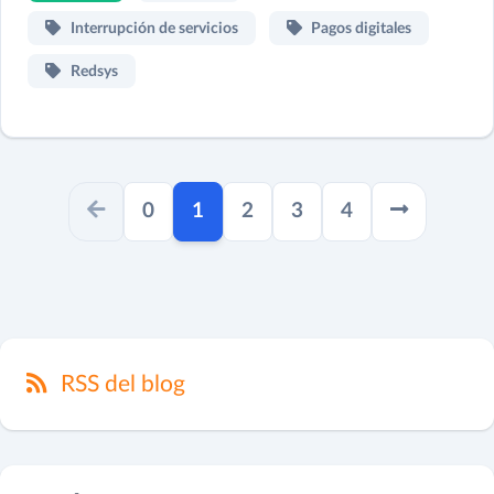
Interrupción de servicios
Pagos digitales
Redsys
paginator.current
0
1
2
3
4
RSS del blog