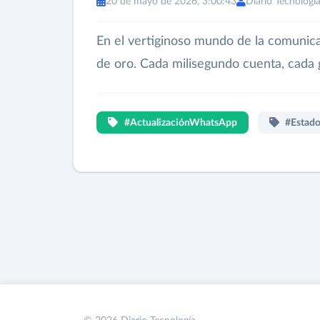
20 de mayo de 2026, 3:00:43
Diario Tecnologí
En el vertiginoso mundo de la comunicac
de oro. Cada milisegundo cuenta, cada 
#ActualizaciónWhatsApp
#Estad