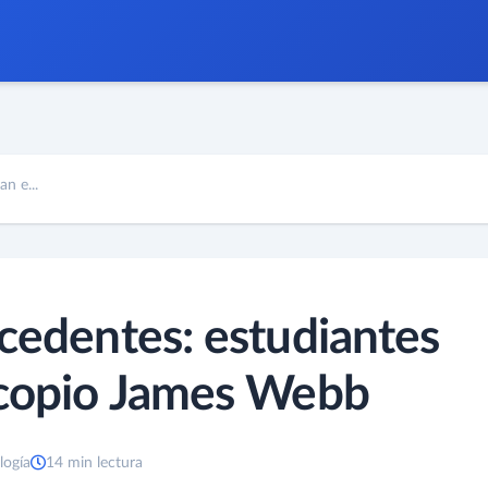
n e...
ecedentes: estudiantes
escopio James Webb
logía
14 min lectura