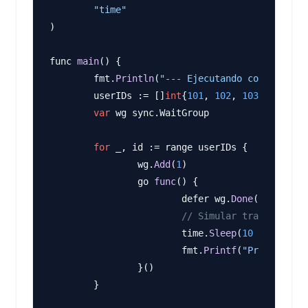
"time"
)

func 
main
() {

	fmt.
Println
(
"--- Ejecutando con Go < 1.
	userIDs := []
int
{
101
, 
102
, 
103
, 
104
, 
10
var
 wg sync.WaitGroup

for
 _, id := range userIDs {

		wg.
Add
(
1
)

		go 
func
() {

			defer wg.
Done
()

// Simular trabajo
			time.
Sleep
(
10
 * time.Mi
			fmt.
Printf
(
"Procesando 
		}()

	}
