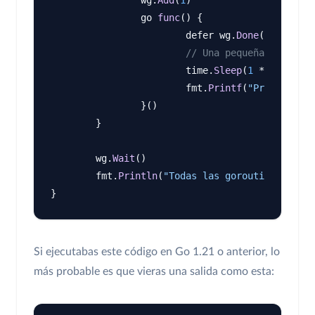
		go 
func
() {

			defer wg.
Done
()

// Una pequeña pausa pa
			time.
Sleep
(
1
 * time.Mil
			fmt.
Printf
(
"Procesando:
		}()

	}

	wg.
Wait
()

	fmt.
Println
(
"Todas las goroutines han t
Si ejecutabas este código en Go 1.21 o anterior, lo
más probable es que vieras una salida como esta: