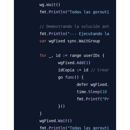
	wg.
Wait
()

	fmt.
Println
(
"Todas las goroutines han t
// Demostrando la solución antigua nece
	fmt.
Println
(
"--- Ejecutando la solución
var
 wgFixed sync.WaitGroup

for
 _, id := range userIDs {

		wgFixed.
Add
(
1
)

		idCopia := id 
// Crear una copi
		go 
func
() {

			defer wgFixed.
Done
()

			time.
Sleep
(
10
 * time.Mi
			fmt.
Printf
(
"Procesando 
		}()

	}

	wgFixed.
Wait
()

	fmt.
Println
(
"Todas las goroutines han t