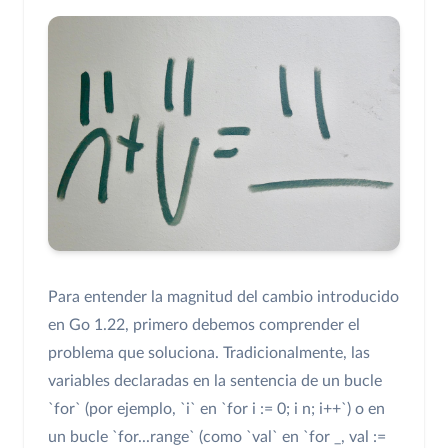
Para entender la magnitud del cambio introducido
en Go 1.22, primero debemos comprender el
problema que soluciona. Tradicionalmente, las
variables declaradas en la sentencia de un bucle
`for` (por ejemplo, `i` en `for i := 0; i n; i++`) o en
un bucle `for...range` (como `val` en `for _, val :=