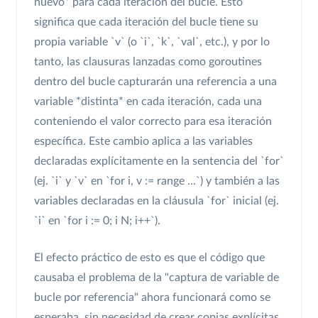
nuevo* para cada iteración del bucle. Esto
significa que cada iteración del bucle tiene su
propia variable `v` (o `i`, `k`, `val`, etc.), y por lo
tanto, las clausuras lanzadas como goroutines
dentro del bucle capturarán una referencia a una
variable *distinta* en cada iteración, cada una
conteniendo el valor correcto para esa iteración
específica. Este cambio aplica a las variables
declaradas explícitamente en la sentencia del `for`
(ej. `i` y `v` en `for i, v := range ...`) y también a las
variables declaradas en la cláusula `for` inicial (ej.
`i` en `for i := 0; i N; i++`).
El efecto práctico de esto es que el código que
causaba el problema de la "captura de variable de
bucle por referencia" ahora funcionará como se
esperaba, sin necesidad de crear copias explícitas.