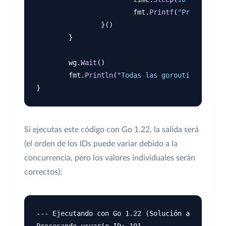
			fmt.
Printf
(
"Procesando 
		}()

	}

	wg.
Wait
()

	fmt.
Println
(
"Todas las goroutines han t
Si ejecutas este código con Go 1.22, la salida será
(el orden de los IDs puede variar debido a la
concurrencia, pero los valores individuales serán
correctos):
--- Ejecutando con Go 1.22 (Solución automática
Procesando usuario ID: 101
