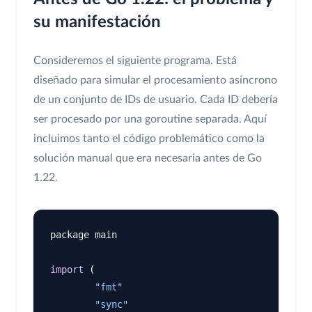
su manifestación
Consideremos el siguiente programa. Está
diseñado para simular el procesamiento asíncrono
de un conjunto de IDs de usuario. Cada ID debería
ser procesado por una goroutine separada. Aquí
incluimos tanto el código problemático como la
solución manual que era necesaria antes de Go
1.22.
package main

import
 (

"fmt"
"sync"