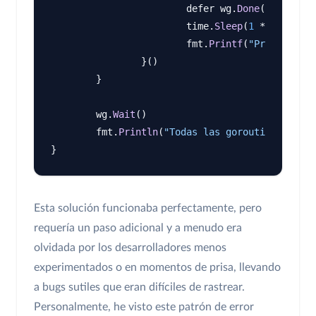
			defer wg.
Done
()

			time.
Sleep
(
1
 * time.Mil
			fmt.
Printf
(
"Procesando:
		}()

	}

	wg.
Wait
()

	fmt.
Println
(
"Todas las goroutines han t
Esta solución funcionaba perfectamente, pero
requería un paso adicional y a menudo era
olvidada por los desarrolladores menos
experimentados o en momentos de prisa, llevando
a bugs sutiles que eran difíciles de rastrear.
Personalmente, he visto este patrón de error