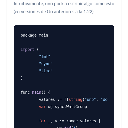
Intuitivamente, uno podría escribir algo como esto
(en versiones de Go anteriores a la 1.22):
package main

import
 (

"fmt"
"sync"
"time"
)

func 
main
() {

	valores := []
string
{
"uno"
, 
"dos"
, 
"tres
var
 wg sync.WaitGroup

for
 _, v := range valores {

		wg.
Add
(
1
)
