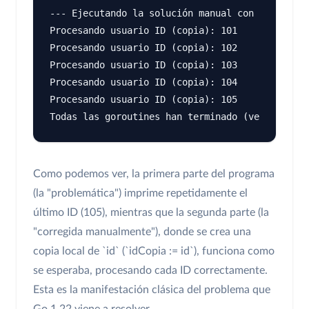
--- Ejecutando la solución manual con Go < 1.22
Procesando usuario ID (copia): 101

Procesando usuario ID (copia): 102

Procesando usuario ID (copia): 103

Procesando usuario ID (copia): 104

Procesando usuario ID (copia): 105

Como podemos ver, la primera parte del programa
(la "problemática") imprime repetidamente el
último ID (105), mientras que la segunda parte (la
"corregida manualmente"), donde se crea una
copia local de `id` (`idCopia := id`), funciona como
se esperaba, procesando cada ID correctamente.
Esta es la manifestación clásica del problema que
Go 1.22 viene a resolver.