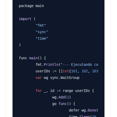
package main

import
 (

"fmt"
"sync"
"time"
)

func 
main
() {

	fmt.
Println
(
"--- Ejecutando con Go 1.22
	userIDs := []
int
{
101
, 
102
, 
103
, 
104
, 
10
var
 wg sync.WaitGroup

for
 _, id := range userIDs {

		wg.
Add
(
1
)

		go 
func
() {

			defer wg.
Done
()

			time.
Sleep
(
10
 * time.Mi