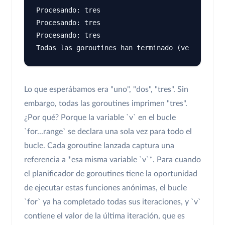
Procesando: tres

Procesando: tres

Procesando: tres

Lo que esperábamos era "uno", "dos", "tres". Sin
embargo, todas las goroutines imprimen "tres".
¿Por qué? Porque la variable `v` en el bucle
`for...range` se declara una sola vez para todo el
bucle. Cada goroutine lanzada captura una
referencia a *esa misma variable `v`*. Para cuando
el planificador de goroutines tiene la oportunidad
de ejecutar estas funciones anónimas, el bucle
`for` ya ha completado todas sus iteraciones, y `v`
contiene el valor de la última iteración, que es