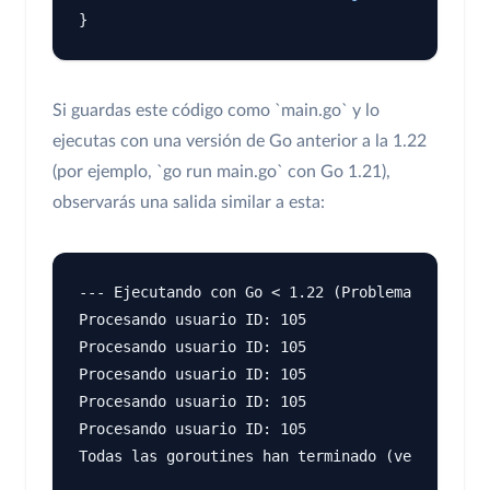
Si guardas este código como `main.go` y lo
ejecutas con una versión de Go anterior a la 1.22
(por ejemplo, `go run main.go` con Go 1.21),
observarás una salida similar a esta:
--- Ejecutando con Go < 1.22 (Problema) ---

Procesando usuario ID: 105

Procesando usuario ID: 105

Procesando usuario ID: 105

Procesando usuario ID: 105

Procesando usuario ID: 105

Todas las goroutines han terminado (versión pro