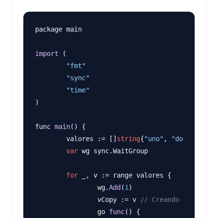
package main

import
 (

"fmt"
"sync"
"time"
)

func 
main
() {

	valores := []
string
{
"uno"
, 
"dos"
, 
"tres
var
 wg sync.WaitGroup

for
 _, v := range valores {

		wg.
Add
(
1
)

		vCopy := v 
// Creando una copia
		go 
func
() {
