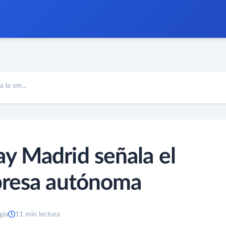
 la em...
y Madrid señala el
presa autónoma
gía
11 min lectura