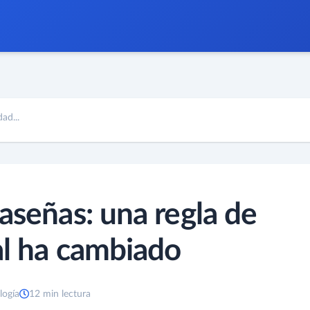
ad...
aseñas: una regla de
al ha cambiado
logía
12 min lectura