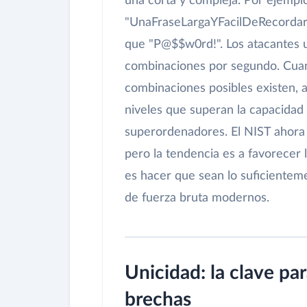
una corta y compleja. Por ejemplo
"UnaFraseLargaYFacilDeRecordarP
que "P@$$w0rd!". Los atacantes u
combinaciones por segundo. Cuan
combinaciones posibles existen, 
niveles que superan la capacidad 
superordenadores. El NIST ahora
pero la tendencia es a favorecer 
es hacer que sean lo suficienteme
de fuerza bruta modernos.
Unicidad: la clave pa
brechas