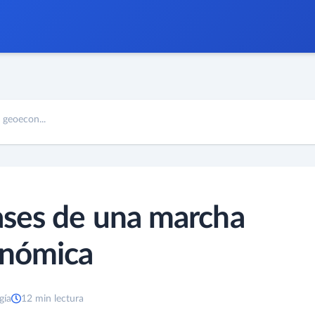
geoecon...
ses de una marcha
onómica
gía
12 min lectura