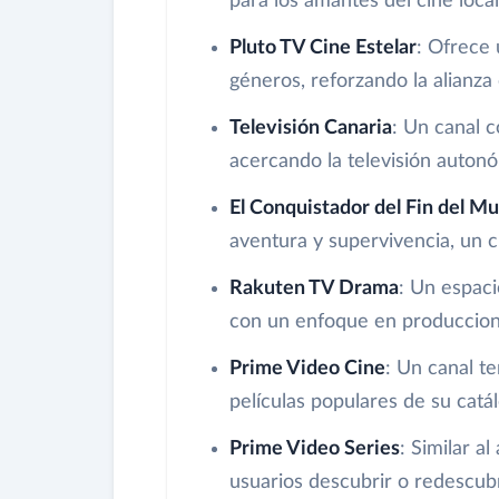
para los amantes del cine loca
Pluto TV Cine Estelar
: Ofrece 
géneros, reforzando la alianza
Televisión Canaria
: Un canal c
acercando la televisión auton
El Conquistador del Fin del M
aventura y supervivencia, un cl
Rakuten TV Drama
: Un espaci
con un enfoque en produccione
Prime Video Cine
: Un canal t
películas populares de su catál
Prime Video Series
: Similar a
usuarios descubrir o redescub