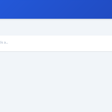
s a...