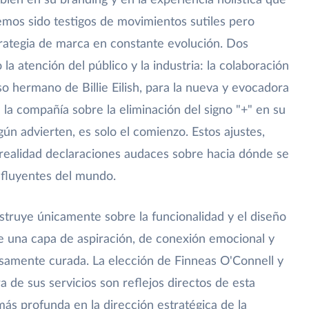
ién en su branding y en la experiencia holística que
emos sido testigos de movimientos sutiles pero
trategia de marca en constante evolución. Dos
a atención del público y la industria: la colaboración
so hermano de Billie Eilish, para la nueva y evocadora
 la compañía sobre la eliminación del signo "+" en su
n advierten, es solo el comienzo. Estos ajustes,
ealidad declaraciones audaces sobre hacia dónde se
nfluyentes del mundo.
struye únicamente sobre la funcionalidad y el diseño
re una capa de aspiración, de conexión emocional y
osamente curada. La elección de Finneas O'Connell y
a de sus servicios son reflejos directos de esta
 más profunda en la dirección estratégica de la