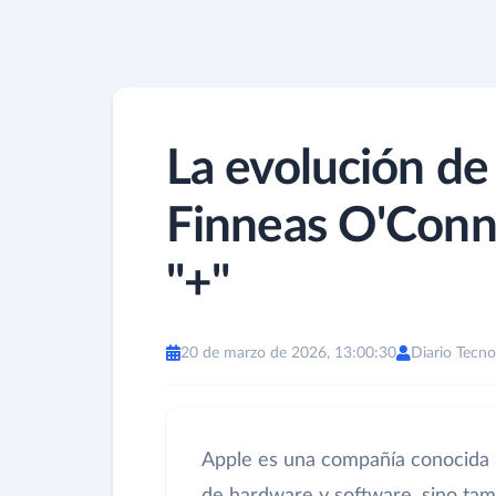
La evolución de
Finneas O'Connel
"+"
20 de marzo de 2026, 13:00:30
Diario Tecno
Apple es una compañía conocida p