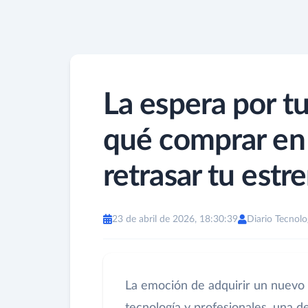
La espera por 
qué comprar en 
retrasar tu estr
23 de abril de 2026, 18:30:39
Diario Tecnolo
La emoción de adquirir un nuevo