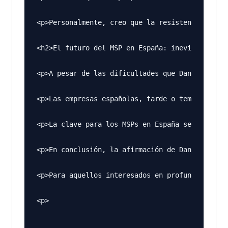
<p>Personalmente, creo que la resistencia inici
<h2>El futuro del MSP en España: inevitable evo
<p>A pesar de las dificultades que Daniel 
Valen
<p>Las empresas españolas, tarde o temprano, r
<p>La clave para los MSPs en España será la pac
<p>En conclusión, la afirmación de Daniel Valen
<p>Para aquellos interesados en profundizar en 
<p>
