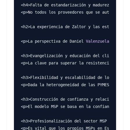
<h4>Falta de estandarización y madurez del prop
<p>No todos los proveedores que se autodenomina
<h2>La experiencia de Zaltor y las estrategias 
<p>La perspectiva de Daniel 
Valenzuela
 (Zaltor)
<h3>Evangelización y educación del cliente</h3>

<p>La clave para superar la resistencia es educ
<h3>Flexibilidad y escalabilidad de los servici
<p>Dada la heterogeneidad de las PYMES española
<h3>Construcción de confianza y relación a larg
<p>El modelo MSP se basa en la confianza mutua.
<h3>Profesionalización del sector MSP en España
<p>Es vital que los propios MSPs en España invi