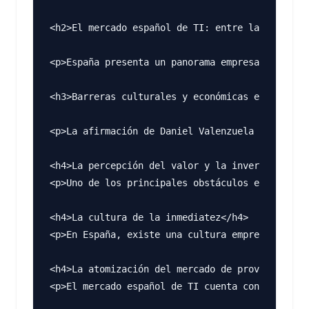
<h2>El mercado español de TI: entre la tradició
<p>España presenta un panorama empresarial part
<h3>Barreras culturales y económicas en el merc
<p>La afirmación de Daniel Valenzuela resuena c
<h4>La percepción del valor y la inversión</h4>

<p>Uno de los principales obstáculos es la difi
<h4>La cultura de la inmediatez</h4>

<p>En España, existe una cultura empresarial qu
<h4>La atomización del mercado de proveedores</
<p>El mercado español de TI cuenta con una gran