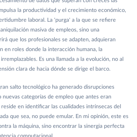
ocesamiento de datos que superan con creces las
 impulsa la productividad y el crecimiento económico,
tidumbre laboral. La 'purga' a la que se refiere
aniquilación masiva de empleos, sino una
irá que los profesionales se adapten, adquieran
n en roles donde la interacción humana, la
n irremplazables. Es una llamada a la evolución, no al
sión clara de hacia dónde se dirige el barco.
gran salto tecnológico ha generado disrupciones
o nuevas categorías de empleo que antes eran
 reside en identificar las cualidades intrínsecas del
cada que sea, no puede emular. En mi opinión, este es
ontra la máquina, sino encontrar la sinergia perfecta
otencia computacional.