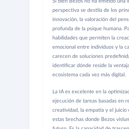
Si bien Bezos no ha emitido una li
perspectiva se destila de los prin
innovación, la valoración del pen
profunda de la psique humana. Par
habilidades que permiten la crea
emocional entre individuos y la 
carecen de soluciones predefinida
identificar dónde reside la venta
ecosistema cada vez más digital.
La IA es excelente en la optimiza
ejecución de tareas basadas en r
creatividad, la empatía y el juici
estas brechas donde Bezos vislum
futuro. Es la capacidad de trasce