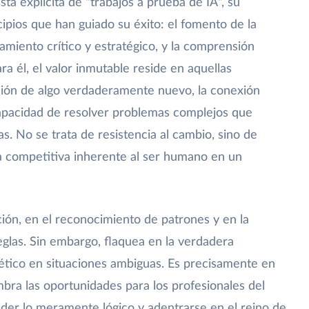
sta explícita de "trabajos a prueba de IA", su
cipios que han guiado su éxito: el fomento de la
samiento crítico y estratégico, y la comprensión
a él, el valor inmutable reside en aquellas
ción de algo verdaderamente nuevo, la conexión
capacidad de resolver problemas complejos que
s. No se trata de resistencia al cambio, sino de
ja competitiva inherente al ser humano en un
ción, en el reconocimiento de patrones y en la
eglas. Sin embargo, flaquea en la verdadera
o ético en situaciones ambiguas. Es precisamente en
bra las oportunidades para los profesionales del
nder lo meramente lógico y adentrarse en el reino de