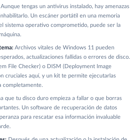
Aunque tengas un antivirus instalado, hay amenazas
inhabilitarlo. Un escáner portátil en una memoria
el sistema operativo comprometido, puede ser la
 máquina.
stema:
Archivos vitales de Windows 11 pueden
perados, actualizaciones fallidas o errores de disco.
em File Checker) o DISM (Deployment Image
cruciales aquí, y un kit te permite ejecutarlas
ca completamente.
a que tu disco duro empieza a fallar o que borras
rtantes. Un software de recuperación de datos
speranza para rescatar esa información invaluable
arde.
es:
Después de una actualización o la instalación de