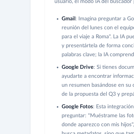
usuario, el modo IA del buscador
Gmail
: Imagina preguntar a G
reunión del lunes con el equi
para el viaje a Roma". La IA pu
y presentártela de forma conci
palabras clave; la IA comprende
Google Drive
: Si tienes docu
ayudarte a encontrar informaci
un resumen basándose en su c
de la propuesta del Q3 y prepá
Google Fotos
: Esta integració
preguntar: "Muéstrame las fot
donde aparezco con mis hijos",
busca metadatos, sino que tam