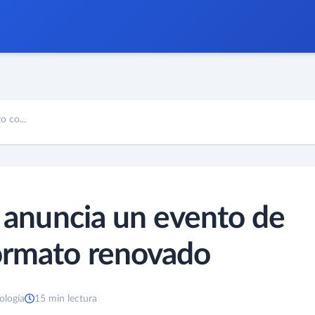
o co...
e anuncia un evento de
ormato renovado
ología
15 min lectura