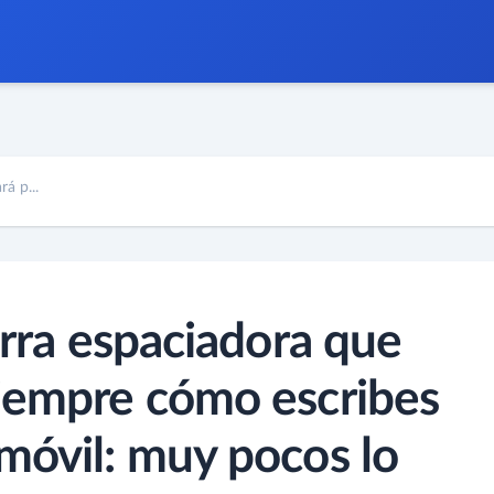
á p...
arra espaciadora que
siempre cómo escribes
móvil: muy pocos lo