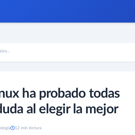
tro...
inux ha probado todas
duda al elegir la mejor
ología
12 min lectura