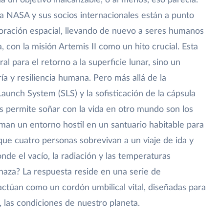
a un objetivo inalcanzable, o al menos, eso parecía.
la NASA y sus socios internacionales están a punto
xploración espacial, llevando de nuevo a seres humanos
a, con la misión Artemis II como un hito crucial. Esta
l para el retorno a la superficie lunar, sino un
ría y resiliencia humana. Pero más allá de la
unch System (SLS) y la sofisticación de la cápsula
 permite soñar con la vida en otro mundo son los
man un entorno hostil en un santuario habitable para
que cuatro personas sobrevivan a un viaje de ida y
nde el vacío, la radiación y las temperaturas
aza? La respuesta reside en una serie de
actúan como un cordón umbilical vital, diseñadas para
, las condiciones de nuestro planeta.