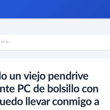
un p...
do un viejo pendrive
te PC de bolsillo con
edo llevar conmigo a