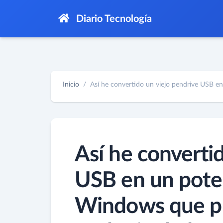
Diario Tecnología
Inicio
Así he convertido un viejo pendrive USB en 
Así he converti
USB en un poten
Windows que pu