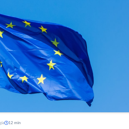
gía
12 min