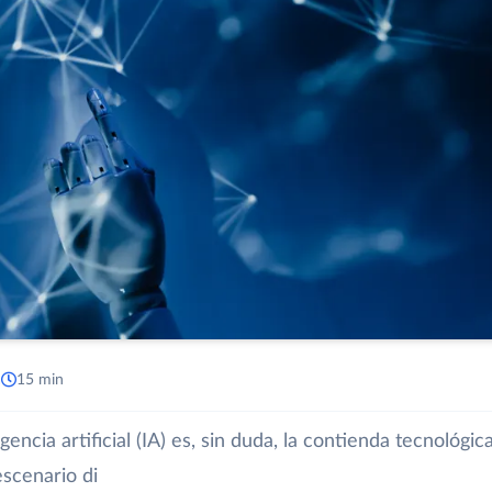
a
15 min
gencia artificial (IA) es, sin duda, la contienda tecnológic
escenario di