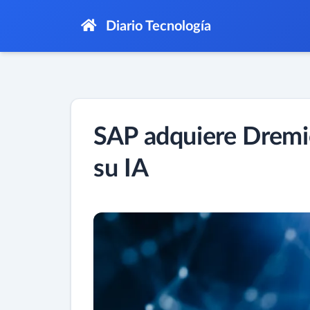
Diario Tecnología
SAP adquiere Dremio
su IA