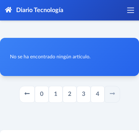
Diario Tecnología
No se ha encontrado ningún artículo.
0
1
2
3
4