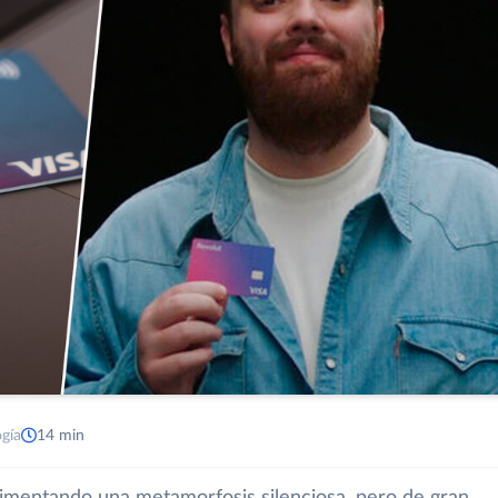
ogía
14 min
erimentando una metamorfosis silenciosa, pero de gran