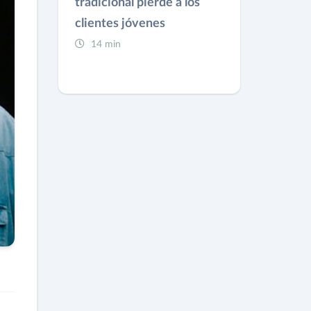
tradicional pierde a los
clientes jóvenes
14 min