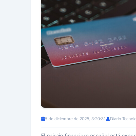
5 de diciembre de 2025, 3:20:31
Diario Tecnol
El paisaje financiero español está exp