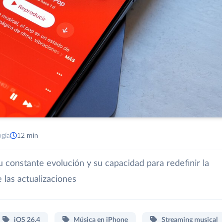
ogía
12 min
 constante evolución y su capacidad para redefinir la
 las actualizaciones
iOS 26.4
Música en iPhone
Streaming musical