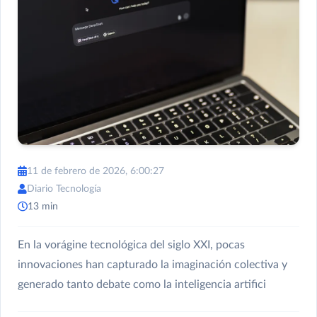
11 de febrero de 2026, 6:00:27
Diario Tecnología
13 min
En la vorágine tecnológica del siglo XXI, pocas
innovaciones han capturado la imaginación colectiva y
generado tanto debate como la inteligencia artifici